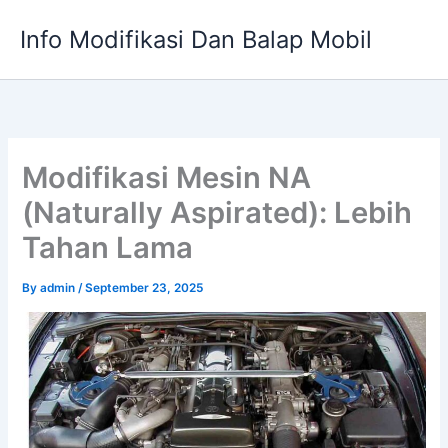
Skip
Info Modifikasi Dan Balap Mobil
to
content
Modifikasi Mesin NA
(Naturally Aspirated): Lebih
Tahan Lama
By
admin
/
September 23, 2025